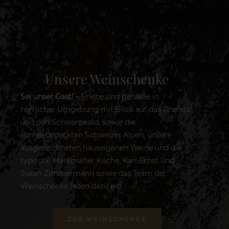
Unsere Weinschenke
Sei unser Gast!
– Erlebe und genieße in
herrlicher Umgebung mit Blick auf das Rheintal
und den Schwarzwald, sowie die
schneebedeckten Schweizer Alpen, unsere
ausgezeichneten hauseigenen Weine und die
typische Markgräfler Küche. Karl-Ernst und
Susan Zimmermann sowie das Team der
Weinschenke laden dazu ein.
ZUR WEINSCHENKE