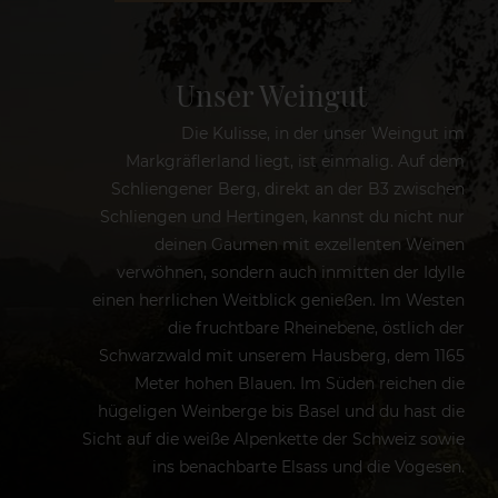
Unser Weingut
Die Kulisse, in der unser Weingut im
Markgräflerland liegt, ist einmalig. Auf dem
Schliengener Berg, direkt an der B3 zwischen
Schliengen und Hertingen, kannst du nicht nur
deinen Gaumen mit exzellenten Weinen
verwöhnen, sondern auch inmitten der Idylle
einen herrlichen Weitblick genießen. Im Westen
die fruchtbare Rheinebene, östlich der
Schwarzwald mit unserem Hausberg, dem 1165
Meter hohen Blauen. Im Süden reichen die
hügeligen Weinberge bis Basel und du hast die
Sicht auf die weiße Alpenkette der Schweiz sowie
ins benachbarte Elsass und die Vogesen.