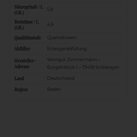
Säuregehalt / L
5,9
(GR.)
Restsüsse / L
4,9
(GR.)
Qualitätsstufe
Qualitätswein
Abfüller
Erzeugerabfüllung
Weingut Zimmermann –
Hersteller-
Adresse
Bürgelnblick 1 – 79418 Schliengen
Land
Deutschland
Region
Baden