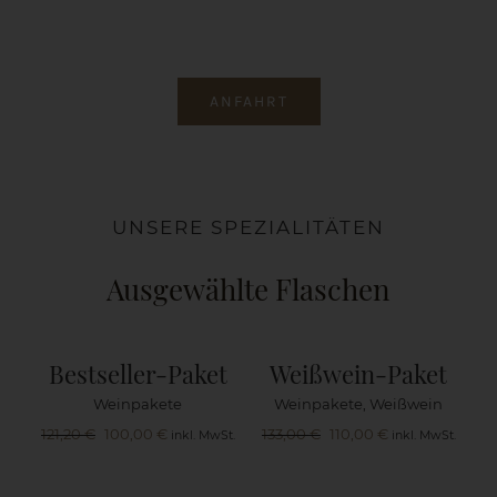
ANFAHRT
UNSERE SPEZIALITÄTEN
Ausgewählte Flaschen
Bestseller-Paket
Weißwein-Paket
Weinpakete
Weinpakete
,
Weißwein
Ursprünglicher
Aktueller
Ursprünglicher
Aktueller
121,20
€
100,00
€
133,00
€
110,00
€
inkl. MwSt.
inkl. MwSt.
Preis
Preis
Preis
Preis
war:
ist:
war:
ist:
121,20 €
100,00 €.
133,00 €
110,00 €.