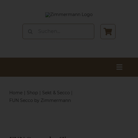
Zum
Inhalt
springen
Suche
nach:
Toggle
Naviga
Start
Home
Shop
Sekt & Secco
FUN Secco by Zimmermann
Das Weingut
Die Weinschenke