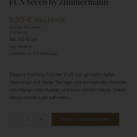
FUN Secco by Zimmermann
Shop
9,50
€
inkl. MwSt.
Enthält 19% MwSt.
Aktuelles
(
12,67
€
/ 1 l)
Alk. 11,5 % vol
zzgl.
Versand
Kontakt
Lieferzeit: ca. 3-5 Werktage
Elegant fruchtig-frischer Duft von grünem Apfel.
Überzeugt mit feiner Perlage und anregenden Aromen
von Mango und Muskat und einer milden Säure. Dieser
Secco macht Lust auf mehr…
IN DEN WARENKORB
FUN
Secco