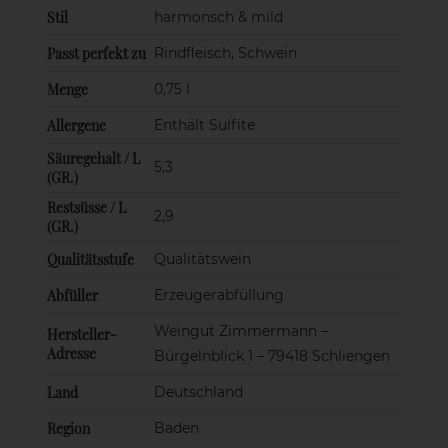
Stil
harmonsch & mild
Passt perfekt zu
Rindfleisch, Schwein
Menge
0,75 l
Allergene
Enthält Sulfite
Säuregehalt / L
5,3
(GR.)
Restsüsse / L
2,9
(GR.)
Qualitätsstufe
Qualitätswein
Abfüller
Erzeugerabfüllung
Weingut Zimmermann –
Hersteller-
Adresse
Bürgelnblick 1 – 79418 Schliengen
Land
Deutschland
Region
Baden