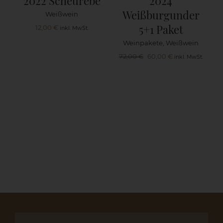
2022 Scheurebe
2024
Weißburgunder
Weißwein
5+1 Paket
12,00
€
inkl. MwSt.
Weinpakete
,
Weißwein
Ursprünglicher
Aktueller
72,00
€
60,00
€
inkl. MwSt.
Preis
Preis
war:
ist:
72,00 €
60,00 €.