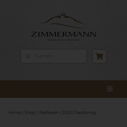
Zum
Inhalt
springen
Suche
nach:
Toggle
Naviga
Start
Home
Shop
Weißwein
2023 Chardonnay
Das Weingut