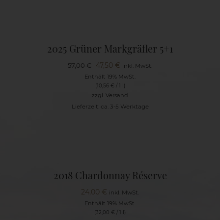
2025 Grüner Markgräfler 5+1
Ursprünglicher
Aktueller
47,50
€
57,00
€
inkl. MwSt.
Preis
Preis
Enthält 19% MwSt.
(
10,56
€
/ 1 l)
war:
ist:
zzgl.
Versand
57,00 €
47,50 €.
Lieferzeit: ca. 3-5 Werktage
2018 Chardonnay Réserve
24,00
€
inkl. MwSt.
Enthält 19% MwSt.
(
32,00
€
/ 1 l)