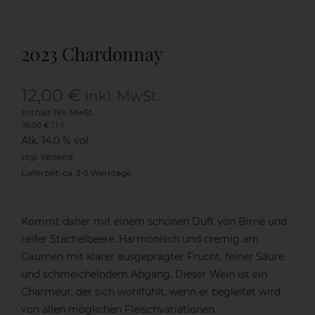
Die Weinschenke
2023 Chardonnay
Shop
12,00
€
inkl. MwSt.
Enthält 19% MwSt.
(
16,00
€
/ 1 l)
Aktuelles
Alk. 14,0 % vol
zzgl.
Versand
Lieferzeit: ca. 3-5 Werktage
Kontakt
Kommt daher mit einem schönen Duft von Birne und
reifer Stachelbeere. Harmonisch und cremig am
Gaumen mit klarer ausgeprägter Frucht, feiner Säure
und schmeichelndem Abgang. Dieser Wein ist ein
Charmeur, der sich wohlfühlt, wenn er begleitet wird
von allen möglichen Fleischvariationen.