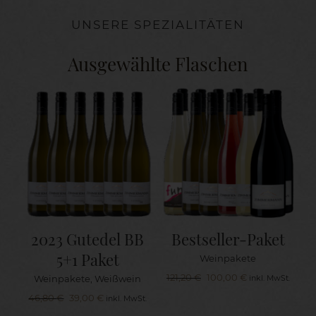
UNSERE SPEZIALITÄTEN
Ausgewählte Flaschen
2023 Gutedel BB
Bestseller-Paket
5+1 Paket
Weinpakete
Ursprünglicher
Aktueller
121,20
€
100,00
€
Weinpakete
,
Weißwein
inkl. MwSt.
Preis
Preis
Ursprünglicher
Aktueller
46,80
€
39,00
€
inkl. MwSt.
war:
ist:
Preis
Preis