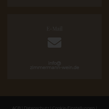
E-Mail
info@
zimmermann-wein.de
AGB
|
Datenschutz
|
Cookie-Einstellungen
|