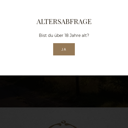
die fruchtbare Rheinebene, östlich der
Schwarzwald mit unserem Hausberg, dem 1165
Meter hohen Blauen. Im Süden reichen die
ALTERSABFRAGE
hügeligen Weinberge bis Basel und du hast die
Sicht auf die weiße Alpenkette der Schweiz sowie
Bist du über 18 Jahre alt?
ins benachbarte Elsass und die Vogesen.
JA
ZUM WEINGUT