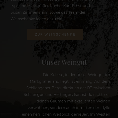
typische Markgräfler Küche. Karl-Ernst und
Susan Zimmermann sowie das Team der
Weinschenke laden dazu ein.
ZUR WEINSCHENKE
Unser Weingut
Die Kulisse, in der unser Weingut im
Markgräflerland liegt, ist einmalig. Auf dem
Schliengener Berg, direkt an der B3 zwischen
Schliengen und Hertingen, kannst du nicht nur
deinen Gaumen mit exzellenten Weinen
verwöhnen, sondern auch inmitten der Idylle
einen herrlichen Weitblick genießen. Im Westen