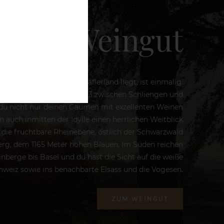
Unser Weingut
 unser Weingut im Markgräflerland liegt, ist einmalig.
ner Berg, direkt an der B3 zwischen Schliengen und
 du nicht nur deinen Gaumen mit exzellenten Weinen
 auch inmitten der Idylle einen herrlichen Weitblick
die fruchtbare Rheinebene, östlich der Schwarzwald
rg, dem 1165 Meter hohen Blauen. Im Süden reichen
nberge bis Basel und du hast die Sicht auf die weiße
hweiz sowie ins benachbarte Elsass und die Vogesen.
ZUM WEINGUT