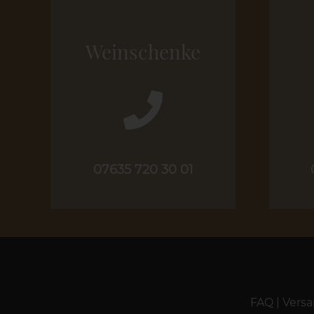
Weinschenke
07635 720 30 01
FAQ
|
Versa