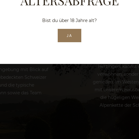
ALTERSABFRAGE
Bist du über 18 Jahre alt?
JA
Die Kulisse, in der
Auf dem Schlienge
Hertingen, kannst
Umgebung mit Blick auf
verwöhnen, sondern
eebedeckten Schweizer
genießen. Im Westen 
nd die typische
mit unserem Hausbe
ann sowie das Team
die hügeligen Wei
Alpenkette der Sc