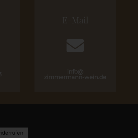
E-Mail
info@
3
zimmermann-wein.de
iderrufen