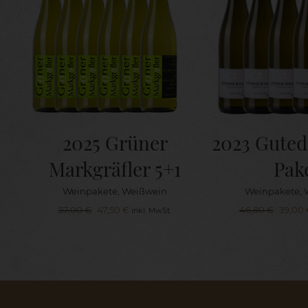
2025 Grüner
2023 Guted
Markgräfler 5+1
Pak
Weinpakete
,
Weißwein
Weinpakete
,
Ursprünglicher
Aktueller
Ursprü
57,00
€
47,50
€
46,80
€
39,00
inkl. MwSt.
Preis
Preis
Preis
war:
ist:
war:
57,00 €
47,50 €.
46,80 