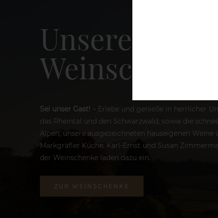
Unsere
Weinschenke
Sei unser Gast!
– Erlebe und genieße in herrlicher 
das Rheintal und den Schwarzwald, sowie die schn
Alpen, unsere ausgezeichneten hauseigenen Weine u
Markgräfler Küche. Karl-Ernst und Susan Zimmerm
der Weinschenke laden dazu ein.
ZUR WEINSCHENKE