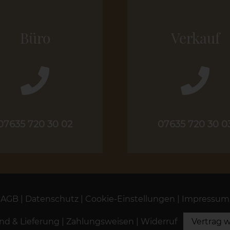
Büro
Verkauf
07635 720 30 02
07635 720 30 0
AGB
|
Datenschutz
|
Cookie-Einstellungen
|
Impressum
nd & Lieferung
|
Zahlungsweisen
|
Widerruf
Vertrag w