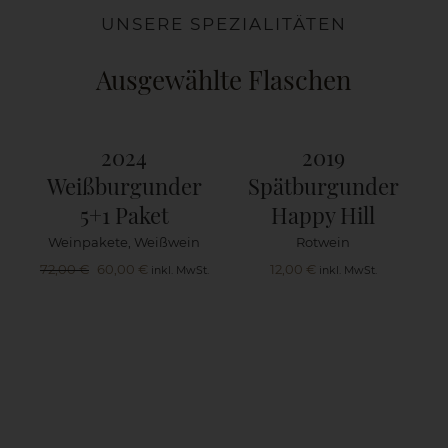
UNSERE SPEZIALITÄTEN
Ausgewählte Flaschen
2024
2019
Weißburgunder
Spätburgunder
5+1 Paket
Happy Hill
Weinpakete
,
Weißwein
Rotwein
Ursprünglicher
Aktueller
72,00
€
60,00
€
12,00
€
inkl. MwSt.
inkl. MwSt.
Preis
Preis
war:
ist:
72,00 €
60,00 €.