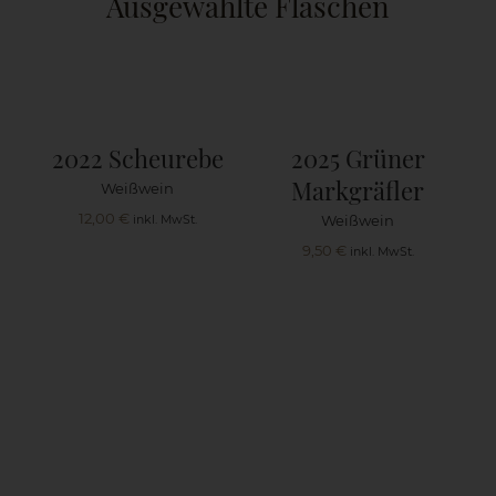
Ausgewählte Flaschen
2022 Scheurebe
2025 Grüner
Markgräfler
Weißwein
12,00
€
1
Weißwein
inkl. MwSt.
9,50
€
inkl. MwSt.