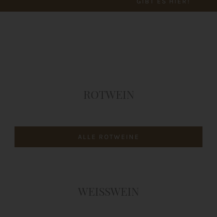
GIBT ES HIER!
Shop
Aktuelles
Kontakt
ROTWEIN
ALLE ROTWEINE
WEISSWEIN