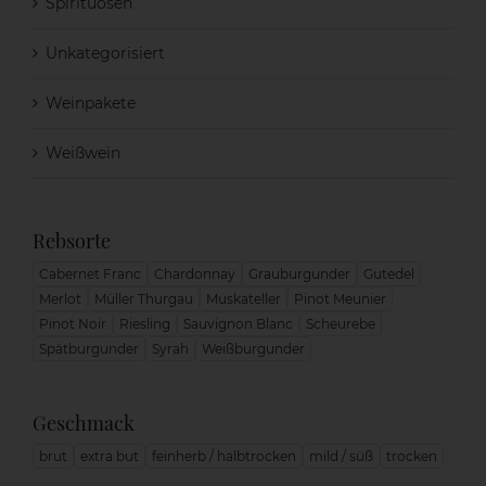
Spirituosen
Unkategorisiert
Weinpakete
Weißwein
Rebsorte
Cabernet Franc
Chardonnay
Grauburgunder
Gutedel
Merlot
Müller Thurgau
Muskateller
Pinot Meunier
Pinot Noir
Riesling
Sauvignon Blanc
Scheurebe
Spätburgunder
Syrah
Weißburgunder
Geschmack
brut
extra but
feinherb / halbtrocken
mild / süß
trocken