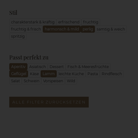
Stil
charakterstark & kräftig
erfrischend
fruchtig
fruchtig & frisch
harmonsch & mild
perlig
samtig & weich
spritzig
Passt perfekt zu
Aperitiv
Asiatisch
Dessert
Fisch & Meeresfrüchte
Geflügel
Käse
Lamm
leichte Küche
Pasta
Rindfleisch
Salat
Schwein
Vorspeisen
Wild
ALLE FILTER ZURÜCKSETZEN