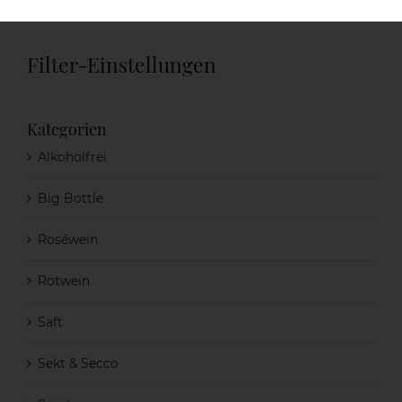
Filter-Einstellungen
Kategorien
Alkoholfrei
Big Bottle
Roséwein
Rotwein
Saft
Sekt & Secco