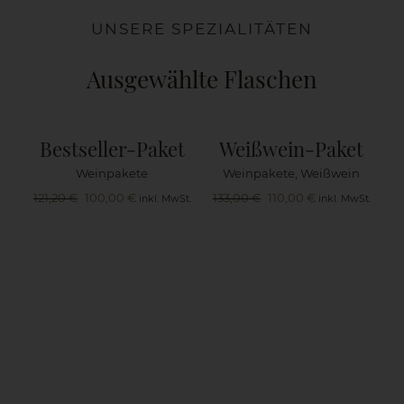
UNSERE SPEZIALITÄTEN
Ausgewählte Flaschen
Bestseller-Paket
Weißwein-Paket
Weinpakete
Weinpakete
,
Weißwein
Ursprünglicher
Aktueller
Ursprünglicher
Aktueller
121,20
€
100,00
€
133,00
€
110,00
€
inkl. MwSt.
inkl. MwSt.
Preis
Preis
Preis
Preis
war:
ist:
war:
ist:
121,20 €
100,00 €.
133,00 €
110,00 €.