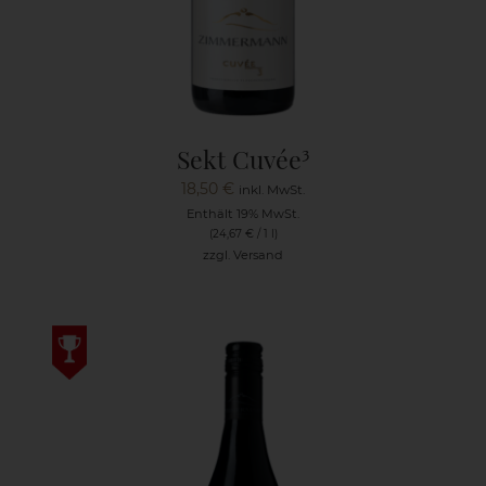
Sekt Cuvée³
18,50
€
inkl. MwSt.
Enthält 19% MwSt.
(
24,67
€
/ 1 l)
zzgl.
Versand