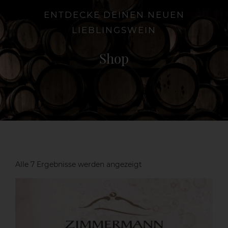
ENTDECKE DEINEN NEUEN
LIEBLINGSWEIN
Die Weinschenke
Shop
Shop
Aktuelles
Kontakt
Nach
Alle 7 Ergebnisse werden angezeigt
Beliebtheit
sortiert