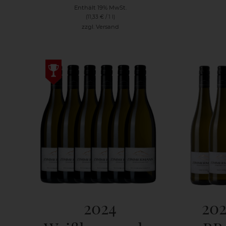
Enthält 19% MwSt.
(
11,33
€
/ 1 l)
zzgl.
Versand
2024
202