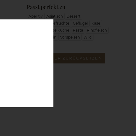
Passt perfekt zu
Aperitiv
Asiatisch
Dessert
Fisch & Meeresfrüchte
Geflügel
Käse
1
Lamm
leichte Küche
Pasta
Rindfleisch
Salat
Schwein
Vorspeisen
Wild
ALLE FILTER ZURÜCKSETZEN