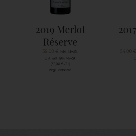
2019 Merlot
201
Réserve
39,00
€
54,00
inkl. MwSt.
Enthält 19% MwSt.
E
(
52,00
€
/ 1 l)
zzgl.
Versand