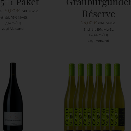
5+1 Paket
Grauburgunde
Réserve
Ursprünglicher
Aktueller
39,00
€
€
inkl. MwSt.
Preis
Preis
nthält 19% MwSt.
24,00
€
(
8,67
€
/ 1 l)
inkl. MwSt.
war:
ist:
zzgl.
Versand
Enthält 19% MwSt.
46,80 €
39,00 €.
(
32,00
€
/ 1 l)
zzgl.
Versand