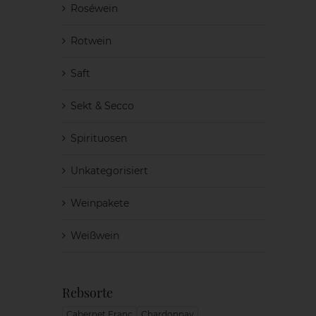
Roséwein
Rotwein
Saft
Sekt & Secco
Spirituosen
Unkategorisiert
Weinpakete
Weißwein
Rebsorte
Cabernet Franc
Chardonnay