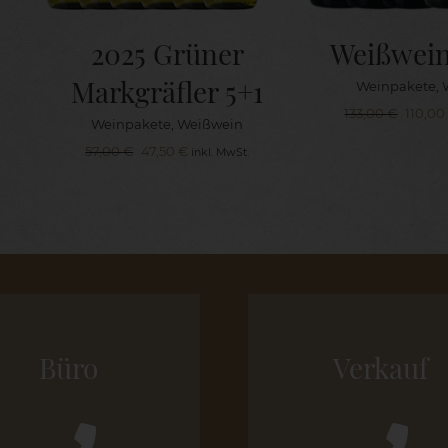
2025 Grüner
Weißwein
Markgräfler 5+1
Weinpakete
,
Ursprü
133,00
€
110,0
Weinpakete
,
Weißwein
Preis
Ursprünglicher
Aktueller
war:
57,00
€
47,50
€
inkl. MwSt.
Preis
Preis
133,00
war:
ist:
57,00 €
47,50 €.
Büro
Verkauf