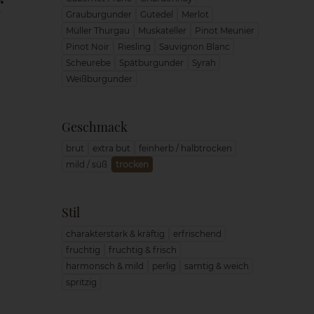
r
Grauburgunder
Gutedel
Merlot
Müller Thurgau
Muskateller
Pinot Meunier
Pinot Noir
Riesling
Sauvignon Blanc
Scheurebe
Spätburgunder
Syrah
Weißburgunder
Geschmack
brut
extra but
feinherb / halbtrocken
mild / süß
trocken
Stil
charakterstark & kräftig
erfrischend
fruchtig
fruchtig & frisch
harmonsch & mild
perlig
samtig & weich
spritzig