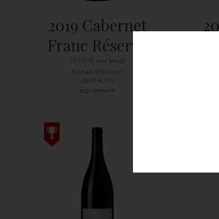
2019 Cabernet
20
Franc Réserve
39,00
€
3
inkl. MwSt.
Enthält 19% MwSt.
E
(
52,00
€
/ 1 l)
zzgl.
Versand