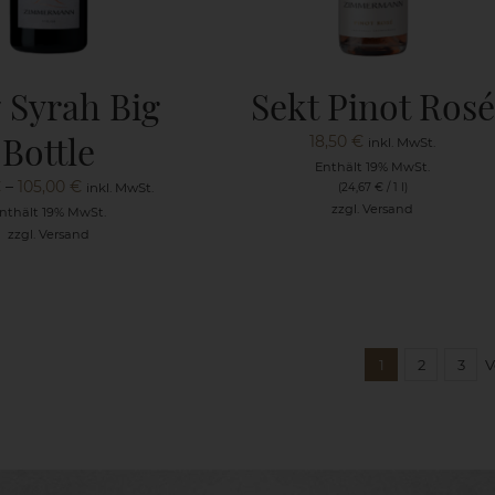
7 Syrah Big
Sekt Pinot Rosé
Bottle
18,50
€
inkl. MwSt.
Enthält 19% MwSt.
Preisspanne:
€
–
105,00
€
inkl. MwSt.
(
24,67
€
/ 1 l)
zzgl.
Versand
54,00 €
nthält 19% MwSt.
zzgl.
Versand
bis
105,00 €
1
2
3
V