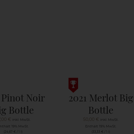
 Pinot Noir
2021 Merlot Big
ig Bottle
Bottle
7,00
€
50,00
€
inkl. MwSt.
inkl. MwSt.
nthält 19% MwSt.
Enthält 19% MwSt.
(
24,67
€
/ 1 l)
(
33,33
€
/ 1 l)