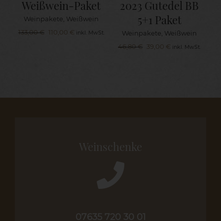
Weißwein-Paket
2023 Gutedel BB
5+1 Paket
Weinpakete
,
Weißwein
Ursprünglicher
Aktueller
133,00
€
110,00
€
Weinpakete
,
Weißwein
inkl. MwSt.
Preis
Preis
Ursprünglicher
Aktueller
46,80
€
39,00
€
inkl. MwSt.
war:
ist:
Preis
Preis
133,00 €
110,00 €.
war:
ist:
46,80 €
39,00 €.
Weinschenke
07635 720 30 01