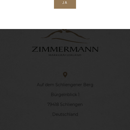
JA
Auf dem Schliengener Berg
Bürgelnblick 1
79418 Schliengen
Deutschland