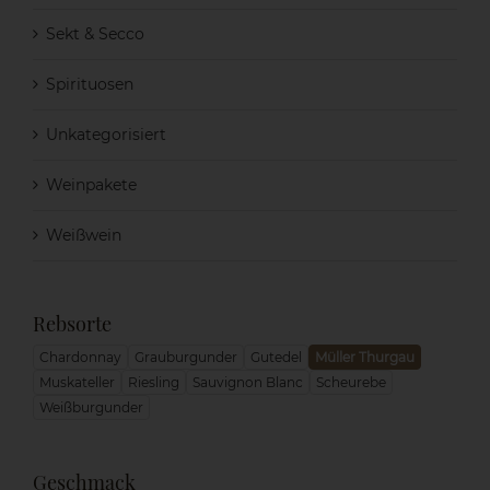
Sekt & Secco
Spirituosen
Unkategorisiert
Weinpakete
Weißwein
Rebsorte
Chardonnay
Grauburgunder
Gutedel
Müller Thurgau
Muskateller
Riesling
Sauvignon Blanc
Scheurebe
Weißburgunder
Geschmack