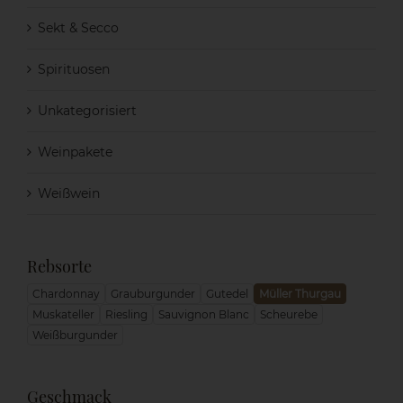
Sekt & Secco
Spirituosen
Unkategorisiert
Weinpakete
Weißwein
Rebsorte
Chardonnay
Grauburgunder
Gutedel
Müller Thurgau
Muskateller
Riesling
Sauvignon Blanc
Scheurebe
Weißburgunder
Geschmack