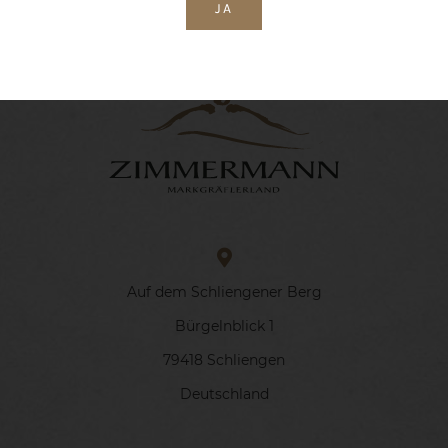
JA
Auf dem Schliengener Berg
Bürgelnblick 1
79418 Schliengen
Deutschland