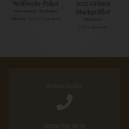
Weißwein-Paket
2025 Grüner
Markgräfler
Weinpakete
,
Weißwein
Ursprünglicher
Aktueller
133,00
€
110,00
€
Weißwein
inkl. MwSt.
Preis
Preis
9,50
€
inkl. MwSt.
war:
ist:
133,00 €
110,00 €.
Weinschenke
07635 720 30 01