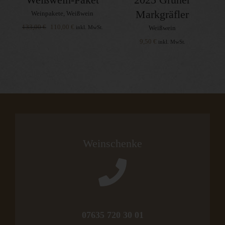
Markgräfler
Weinpakete
,
Weißwein
Ursprünglicher
Aktueller
133,00
€
110,00
€
inkl. MwSt.
Weißwein
Preis
Preis
9,50
€
inkl. MwSt.
war:
ist:
133,00 €
110,00 €.
Weinschenke
07635 720 30 01