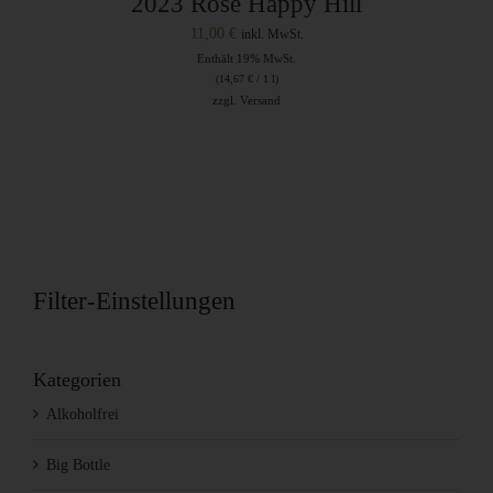
2023 Rosé Happy Hill
11,00
€
inkl. MwSt.
Enthält 19% MwSt.
(
14,67
€
/ 1 l)
zzgl.
Versand
Filter-Einstellungen
Kategorien
Alkoholfrei
Big Bottle