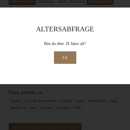
Cabernet Franc
Chardonnay
Merlot
Pinot Noir
Spätburgunder
Syrah
Geschmack
ALTERSABFRAGE
feinherb / halbtrocken
trocken
Bist du über 18 Jahre alt?
Stil
JA
charakterstark & kräftig
erfrischend
fruchtig & frisch
harmonsch & mild
spritzig
Passt perfekt zu
Aperitiv
Fisch & Meeresfrüchte
Geflügel
Lamm
leichte Küche
Pasta
Rindfleisch
Salat
Schwein
Vorspeisen
Wild
ALLE FILTER ZURÜCKSETZEN