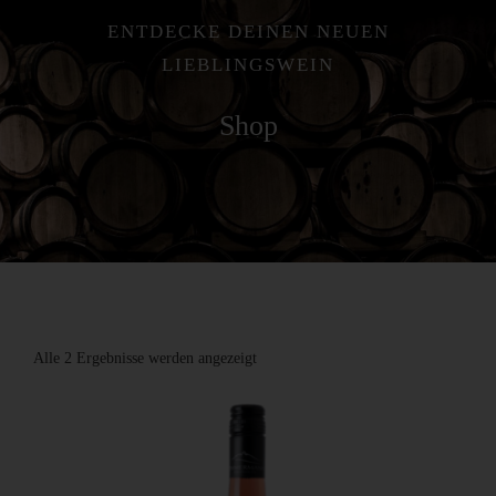
ENTDECKE DEINEN NEUEN
LIEBLINGSWEIN
Die Weinschenke
Shop
Shop
Aktuelles
Kontakt
Nach
Alle 2 Ergebnisse werden angezeigt
Beliebtheit
sortiert