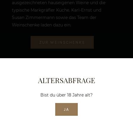
ausgezeichneten hauseigenen Weine und die
typische Markgräfler Küche. Karl-Ernst und
Susan Zimmermann sowie das Team der
Weinschenke laden dazu ein.
ZUR WEINSCHENKE
Unser Weingut
ALTERSABFRAGE
Die Kulisse, in der unser Weingut im
Bist du über 18 Jahre alt?
Markgräflerland liegt, ist einmalig. Auf dem
Schliengener Berg, direkt an der B3 zwischen
JA
Schliengen und Hertingen, kannst du nicht nur
deinen Gaumen mit exzellenten Weinen
verwöhnen, sondern auch inmitten der Idylle
einen herrlichen Weitblick genießen. Im Westen