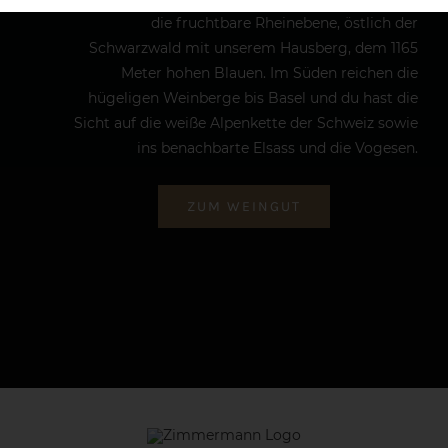
die fruchtbare Rheinebene, östlich der
Schwarzwald mit unserem Hausberg, dem 1165
Meter hohen Blauen. Im Süden reichen die
hügeligen Weinberge bis Basel und du hast die
Sicht auf die weiße Alpenkette der Schweiz sowie
ins benachbarte Elsass und die Vogesen.
ZUM WEINGUT