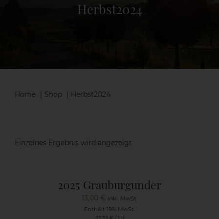
Herbst2024
Shop
Aktuelles
Kontakt
Home
Shop
Herbst2024
Einzelnes Ergebnis wird angezeigt
2025 Grauburgunder
13,00
€
inkl. MwSt.
Enthält 19% MwSt.
(
17,33
€
/ 1 l)