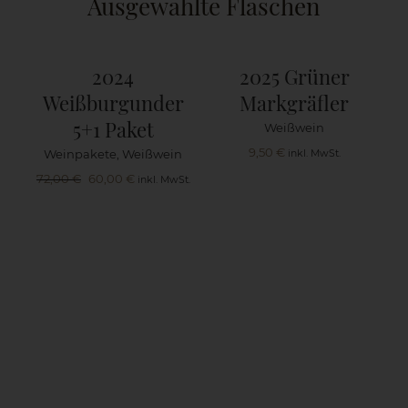
Ausgewählte Flaschen
2024
2025 Grüner
Weißburgunder
Markgräfler
5+1 Paket
Weißwein
9,50
€
Weinpakete
,
Weißwein
inkl. MwSt.
Ursprünglicher
Aktueller
72,00
€
60,00
€
inkl. MwSt.
Preis
Preis
war:
ist:
72,00 €
60,00 €.