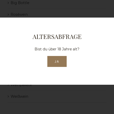
Big Bottle
Roséwein
Rotwein
ALTERSABFRAGE
Saft
Bist du über 18 Jahre alt?
Sekt & Secco
Spirituosen
JA
Unkategorisiert
Weinpakete
Weißwein