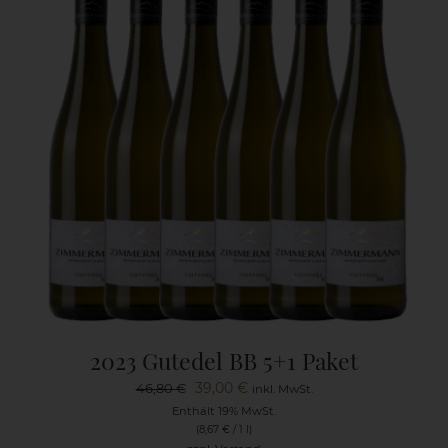
2023 Gutedel BB 5+1 Paket
Ursprünglicher
Aktueller
39,00
€
46,80
€
inkl. MwSt.
Preis
Preis
Enthält 19% MwSt.
(
8,67
€
/ 1 l)
war:
ist: