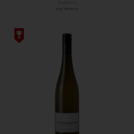
(
10,40
€
/ 1 l)
zzgl.
Versand