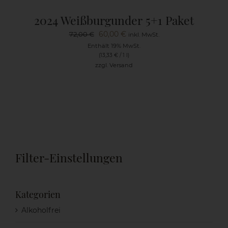
2024 Weißburgunder 5+1 Paket
Ursprünglicher
Aktueller
60,00
€
72,00
€
inkl. MwSt.
Preis
Preis
Enthält 19% MwSt.
(
13,33
€
/ 1 l)
war:
ist:
zzgl.
Versand
72,00 €
60,00 €.
Filter-Einstellungen
Kategorien
Alkoholfrei