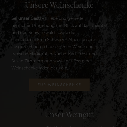
Unsere Weinschenke
Sei unser Gast!
– Erlebe und genieße in
herrlicher Umgebung mit Blick auf das Rheintal
und den Schwarzwald, sowie die
schneebedeckten Schweizer Alpen, unsere
ausgezeichneten hauseigenen Weine und die
typische Markgräfler Küche. Karl-Ernst und
Susan Zimmermann sowie das Team der
Weinschenke laden dazu ein.
ZUR WEINSCHENKE
Unser Weingut