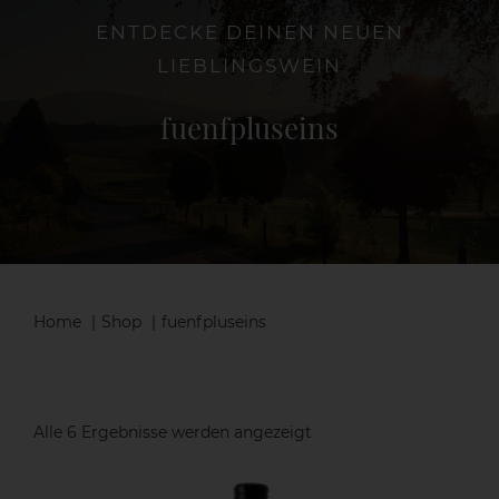
ENTDECKE DEINEN NEUEN
LIEBLINGSWEIN
Die Weinschenke
fuenfpluseins
Shop
Aktuelles
Kontakt
Home
Shop
fuenfpluseins
Nach
Alle 6 Ergebnisse werden angezeigt
Beliebtheit
sortiert