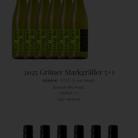
2025 Grüner Markgräfler 5+1
Ursprünglicher
Aktueller
47,50
€
57,00
€
inkl. MwSt.
Preis
Preis
Enthält 19% MwSt.
(
10,56
€
/ 1 l)
war:
ist:
zzgl.
Versand
57,00 €
47,50 €.