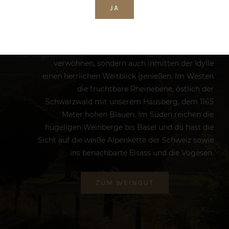
JA
Markgräflerland liegt, ist einmalig. Auf dem
Schliengener Berg, direkt an der B3 zwischen
Schliengen und Hertingen, kannst du nicht nur
deinen Gaumen mit exzellenten Weinen
verwöhnen, sondern auch inmitten der Idylle
einen herrlichen Weitblick genießen. Im Westen
die fruchtbare Rheinebene, östlich der
Schwarzwald mit unserem Hausberg, dem 1165
Meter hohen Blauen. Im Süden reichen die
hügeligen Weinberge bis Basel und du hast die
Sicht auf die weiße Alpenkette der Schweiz sowie
ins benachbarte Elsass und die Vogesen.
ZUM WEINGUT