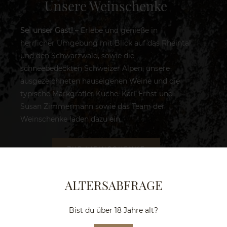
Unsere Weinschenke
Sei unser Gast!
– Erlebe und genieße in
herrlicher Umgebung mit Blick auf das Rheintal
und den Schwarzwald, sowie die
schneebedeckten Schweizer Alpen, unsere
ausgezeichneten hauseigenen Weine und die
typische Markgräfler Küche. Karl-Ernst und
Susan Zimmermann sowie das Team der
Weinschenke laden dazu ein.
ZUR WEINSCHENKE
ALTERSABFRAGE
Unser Weingut
Bist du über 18 Jahre alt?
Die Kulisse, in der unser Weingut im