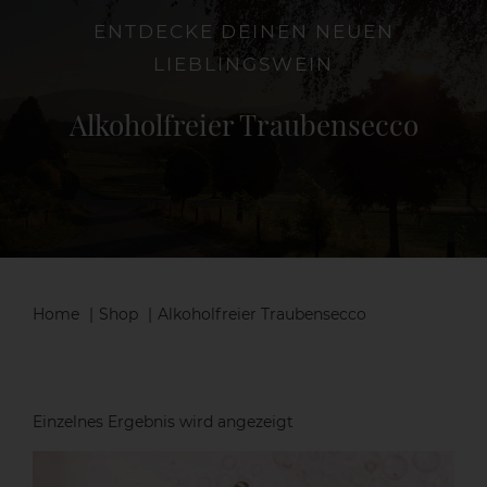
ENTDECKE DEINEN NEUEN
LIEBLINGSWEIN
Die Weinschenke
Alkoholfreier Traubensecco
Shop
Aktuelles
Kontakt
Home
Shop
Alkoholfreier Traubensecco
Einzelnes Ergebnis wird angezeigt