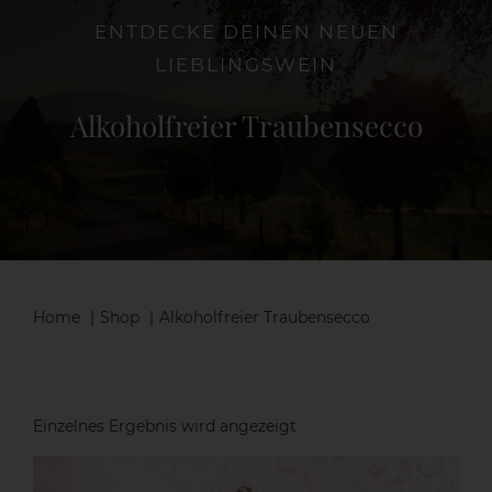
ENTDECKE DEINEN NEUEN
LIEBLINGSWEIN
Die Weinschenke
Alkoholfreier Traubensecco
Shop
Aktuelles
Kontakt
Home
Shop
Alkoholfreier Traubensecco
Einzelnes Ergebnis wird angezeigt