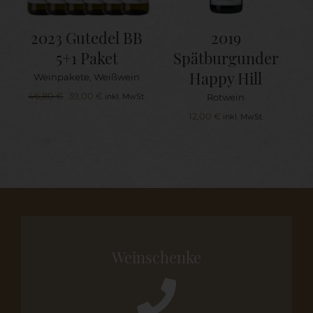
2023 Gutedel BB
2019
5+1 Paket
Spätburgunder
Happy Hill
Weinpakete
,
Weißwein
Ursprünglicher
Aktueller
46,80
€
39,00
€
Rotwein
inkl. MwSt.
Preis
Preis
12,00
€
inkl. MwSt.
war:
ist:
46,80 €
39,00 €.
Weinschenke