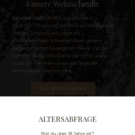
Unsere Weinschenke
Sei unser Gast!
– Erlebe und genieße in
herrlicher Umgebung mit Blick auf das Rheintal
und den Schwarzwald, sowie die
schneebedeckten Schweizer Alpen, unsere
ausgezeichneten hauseigenen Weine und die
typische Markgräfler Küche. Karl-Ernst und
Susan Zimmermann sowie das Team der
Weinschenke laden dazu ein.
ZUR WEINSCHENKE
ALTERSABFRAGE
Unser Weingut
Bist du über 18 Jahre alt?
Die Kulisse, in der unser Weingut im